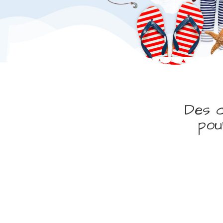
Des c
pou